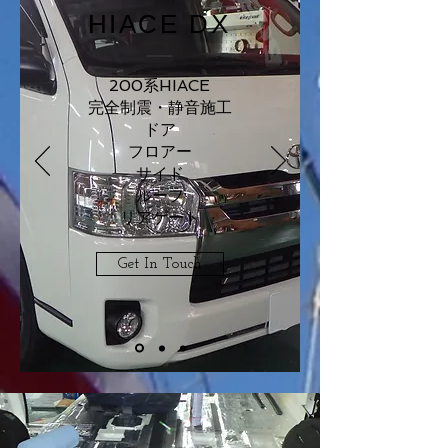
​HIACE DX
200系HIACE
完全制震・静音施工
ドア
フロアー
​サイド
ルーフ
リアゲート
Get In Touch