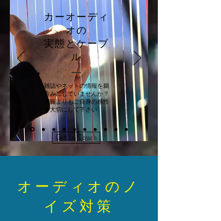
​カーオーディ
オの
実態とケーブ
ル
雑誌やネットの情報を鵜
呑みにしていませんか？
情報よりもご自身の感性
を大切にして下さい
Get In Touch
​オーディオのノ
イズ対策