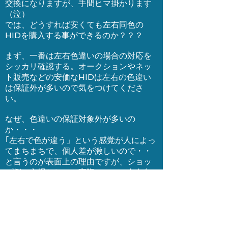
交換になりますが、手間ヒマ掛かります
（泣）
では、どうすれば安くても左右同色の
HIDを購入する事ができるのか？？？
まず、一番は左右色違いの場合の対応を
シッカリ確認する。オークションやネッ
ト販売などの安価なHIDは左右の色違い
は保証外が多いので気をつけてくださ
い。
なぜ、色違いの保証対象外が多いの
か・・・
｢左右で色が違う」という感覚が人によっ
てまちまちで、個人差が激しいので・・
と言うのが表面上の理由ですが、ショッ
プ側の立場として、実際にHIDの左右色
違いは多く交換可能にしてしまうとキリ
がない・・と言うのが本音でしょうね
安価で購入して、左右色違いなどの事前
検査をすると人件費がかかり、販売金額
が上がってしまうので、それでは品質の