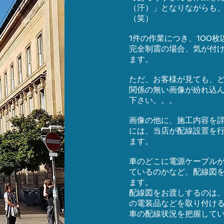
（汗）」となりながらも
（笑）
1件の作業につき、100
完全制震の場合、気が付け
ます。
ただ、お客様が見ても、
関係の無い画像が紛れ込
下さい。。。
画像の他に、施工内容を
には、当店が配線設置を
ます。
車のどこに電源ケーブル
ているのかなど、配線図
ます。
配線図をお渡しするのは
の電装品などを取り付け
車の配線状況を把握して