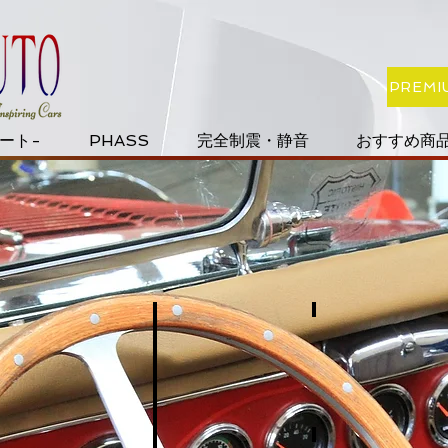
PREMI
オート-
PHASS
完全制震・静音
おすすめ商品
当店の基本方針
作業工程画像
作
観
業
覧
の
サ
基
ー
本
ビ
方
ス