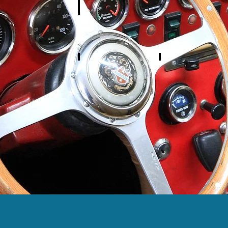
針
高価なケーブルには
スピーカーケーブルを
アンプ・スピー
手
AE
取
を
線
付
出
に？？？
け
す
に
な！？
必
カーオーディオについて
要
な
CDとiPod
おすすめの
リアスピーカー
パ
音
高
必
ー
が
音
要
ツ
よ
質
な
は？
い
CD
の？
の
の
は
ご
ど
紹
っ
介
ち？