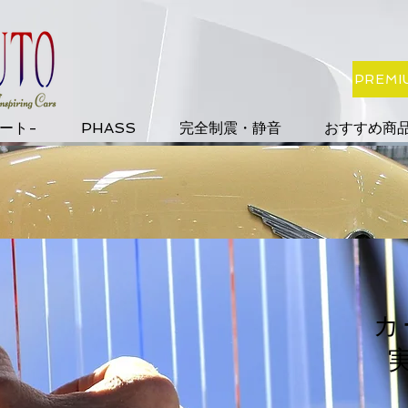
PREMI
オート-
PHASS
完全制震・静音
おすすめ商品
​