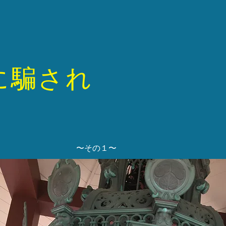
に騙され
​〜その１〜